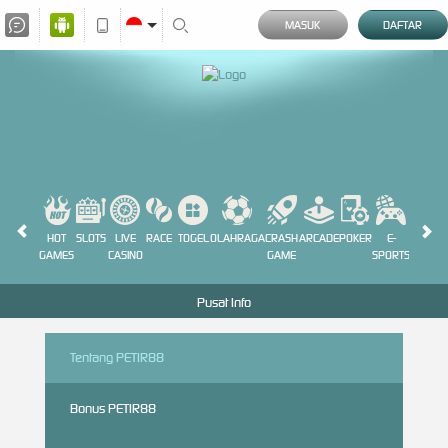
MASUK
DAFTAR
HOT
SLOTS
LIVE
RACE
TOGEL
OLAHRAGA
CRASH
ARCADE
POKER
E-
SABUN
GAMES
CASINO
GAME
SPORTS
AYAM
Pusat Info
Tentang PETIR88
Bonus PETIR88