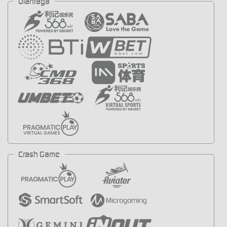
Olahraga
Crash Game