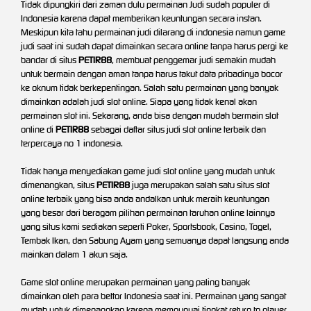
Tidak dipungkiri dari zaman dulu permainan Judi sudah populer di
Indonesia karena dapat memberikan keuntungan secara instan.
Meskipun kita tahu permainan judi dilarang di indonesia namun game
judi saat ini sudah dapat dimainkan secara online tanpa harus pergi ke
bandar di situs
PETIR88
, membuat penggemar judi semakin mudah
untuk bermain dengan aman tanpa harus takut data pribadinya bocor
ke oknum tidak berkepentingan. Salah satu permainan yang banyak
dimainkan adalah judi slot online. Siapa yang tidak kenal akan
permainan slot ini. Sekarang, anda bisa dengan mudah bermain slot
online di
PETIR88
sebagai daftar situs judi slot online terbaik dan
terpercaya no 1 indonesia.
Tidak hanya menyediakan game judi slot online yang mudah untuk
dimenangkan, situs
PETIR88
juga merupakan salah satu situs slot
online terbaik yang bisa anda andalkan untuk meraih keuntungan
yang besar dari beragam pilihan permainan taruhan online lainnya
yang situs kami sediakan seperti Poker, Sportsbook, Casino, Togel,
Tembak Ikan, dan Sabung Ayam yang semuanya dapat langsung anda
mainkan dalam 1 akun saja.
Game slot online merupakan permainan yang paling banyak
dimainkan oleh para bettor Indonesia saat ini. Permainan yang sangat
mudah untuk dimenangkan karena mempunyai tingkat return to player