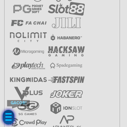
GACOR!