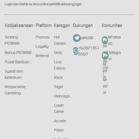
Login dan Daftar ke situs online petir88 sekarang juga!
Kebijaksanaan
Platform
Kategori
Dukungan
Komunitas
Tentang
Promosi
Hot
Whatsa
petir88
PETIR88
Games
pp
Loyalty
+62821163
Bonus PETIR88
Slots
Telegra
9597
Referral
m
Pusat Bantuan
Live
Casino
Syarat dan
Ketentuan
Race
Responsible
Togel
Gambling
Olahraga
Crash
Game
Arcade
Poker