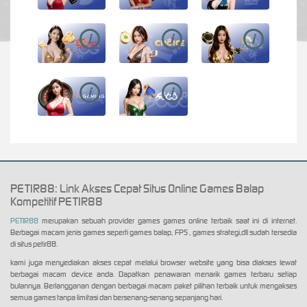
i
i
i
i
i
PETIR88: Link Akses Cepat Situs Online Games Balap
Kompetitif PETIR88
PETIR88
merupakan sebuah provider games games online terbaik saat ini di internet.
Berbagai macam jenis games seperti games balap, FPS , games strategi,dll sudah tersedia
di situs petir88.
kami juga menyediakan akses cepat melalui browser website yang bisa diakses lewat
berbagai macam device anda. Dapatkan penawaran menarik games terbaru setiap
bulannya. Berlangganan dengan berbagai macam paket pilihan terbaik untuk mengakses
semua games tanpa limitasi dan bersenang-senang sepanjang hari.