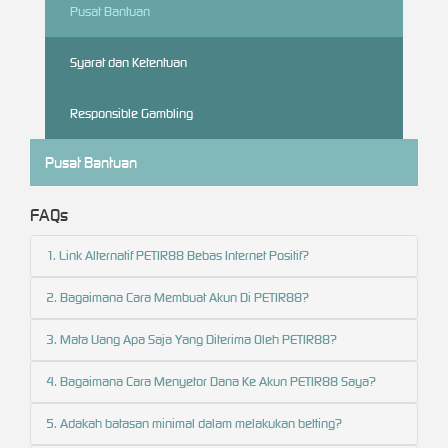
Pusat Bantuan
Syarat dan Ketentuan
Responsible Gambling
Pusat Bantuan
FAQs
1. Link Alternatif PETIR88 Bebas Internet Positif?
2. Bagaimana Cara Membuat Akun Di PETIR88?
3. Mata Uang Apa Saja Yang Diterima Oleh PETIR88?
4. Bagaimana Cara Menyetor Dana Ke Akun PETIR88 Saya?
5. Adakah batasan minimal dalam melakukan betting?