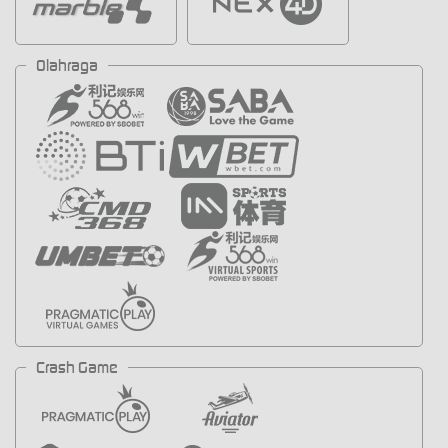
Olahraga
Crash Game