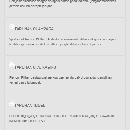
Penyedia slot online dengan beragam pilihan game menarik yang memudahkan
pemain untuk mencapai jackpot
TARUHAN OLAHRAGA
Sportsbook Gaming Platform Terbaik menawarkan lebih banyak game, odds yang
lebih tinggi, dan menyediakan pilihan yang lebih banyak untuk pemain.
TARUHAN LIVE KASINO
Platform Pilihan bagi perusahaan-perusahaan terbaik di dunia, dengan pilihan
variasi game terbanyak
TARUHAN TOGEL
Platform togel yang menarik dari perusahan terbaik di dunia yang menawarkan
hadiah kemenangan besar