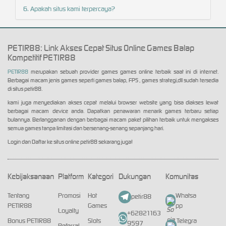
6. Apakah situs kami terpercaya?
PETIR88: Link Akses Cepat Situs Online Games Balap
Kompetitif PETIR88
PETIR88
merupakan sebuah provider games games online terbaik saat ini di internet.
Berbagai macam jenis games seperti games balap, FPS , games strategi,dll sudah tersedia
di situs petir88.
kami juga menyediakan akses cepat melalui browser website yang bisa diakses lewat
berbagai macam device anda. Dapatkan penawaran menarik games terbaru setiap
bulannya. Berlangganan dengan berbagai macam paket pilihan terbaik untuk mengakses
semua games tanpa limitasi dan bersenang-senang sepanjang hari.
Login dan Daftar ke situs online petir88 sekarang juga!
Kebijaksanaan
Platform
Kategori
Dukungan
Komunitas
Tentang
Promosi
Hot
Whatsa
petir88
PETIR88
Games
pp
Loyalty
+62821163
Bonus PETIR88
Slots
Telegra
9597
Referral