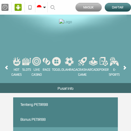
MASUK
DAFTAR
HOT
SLOTS
LIVE
RACE
TOGEL
OLAHRAGA
CRASH
ARCADE
POKER
E-
SABUN
GAMES
CASINO
GAME
SPORTS
AYAM
Pusat Info
Tentang PETIR88
Bonus PETIR88