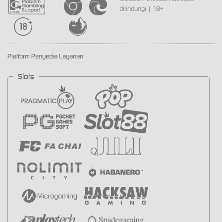
dilindungi | 18+
Platform Penyedia Layanan
Slots