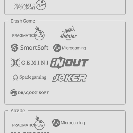
Crash Game
Arcade