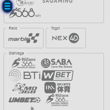
Race
Togel
Olahraga