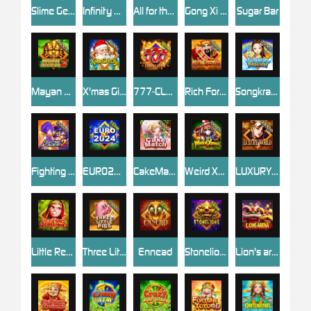
Slime Gem
Infinity Mining
All for the Winner
Gong Xi Fa Cai
Sugar Bar
Mayan Adventure2
X'mas Gift City
777-CLASSIC STYLE
Rich Fortune 2
Songkran Festival
Fighting Academy 2
EURO2024
CakeMatch
Weird Xmas
LUXURY WORLD
Little Red Riding Hood
Three Little Pigs
Ennead
Stonelions
Lion's area