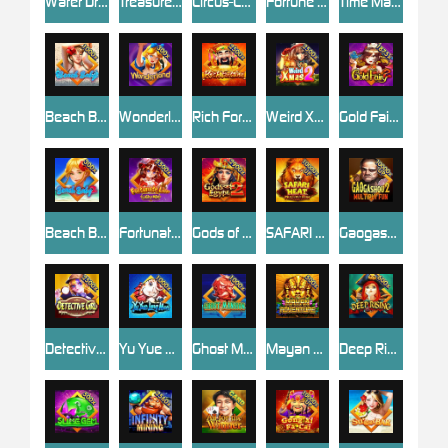
Water Dragon
Treasure Hunters
Circus-Lucky Mix
Fortune Cat
Time Machine
Beach Baby
Wonderland
Rich Fortune
Weird Xmas2
Gold Fairy 2
Beach Baby2
Fortunate Lion-Lucky Mix
Gods of Egypt2
SAFARI HEAT-MULTIPLY FUN
Gaogashou2 MULTIPLY FUN
Detective Girl
Yu Yue Long Men
Ghost Mansion
Mayan Adventure
Deep Rising