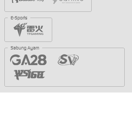
E-Sports
Sabung Ayam