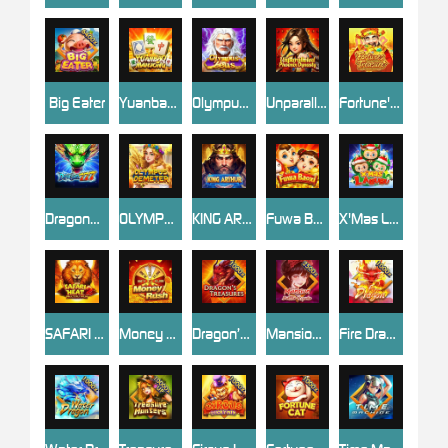
Big Eater
Yuanbao Mahjong
Olympus - Zeus
Unparalleled Phoenix Dynasty
Fortune's Treasure
Dragon777
OLYMPUS DEMETER
KING ARTHUR
Fuwa Baoxi
X'Mas LABUBU
SAFARI HEAT 2-MULTIPLY FUN
Money Rush
Dragon’s Treasures
Mansion Battle Royale
Fire Dragon