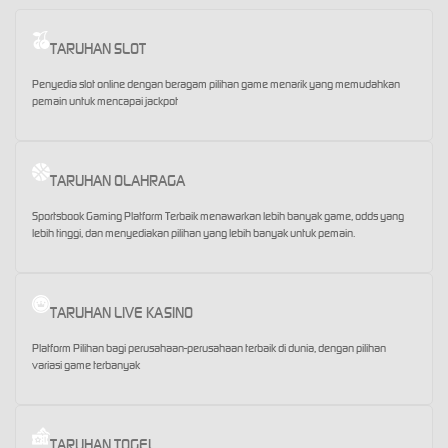
TARUHAN SLOT
Penyedia slot online dengan beragam pilihan game menarik yang memudahkan
pemain untuk mencapai jackpot
TARUHAN OLAHRAGA
Sportsbook Gaming Platform Terbaik menawarkan lebih banyak game, odds yang
lebih tinggi, dan menyediakan pilihan yang lebih banyak untuk pemain.
TARUHAN LIVE KASINO
Platform Pilihan bagi perusahaan-perusahaan terbaik di dunia, dengan pilihan
variasi game terbanyak
TARUHAN TOGEL