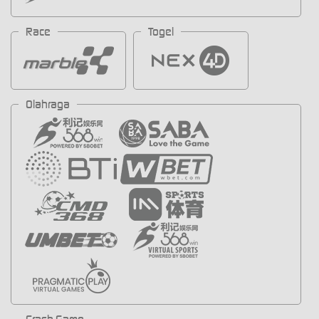
Race
Togel
Olahraga
Crash Game