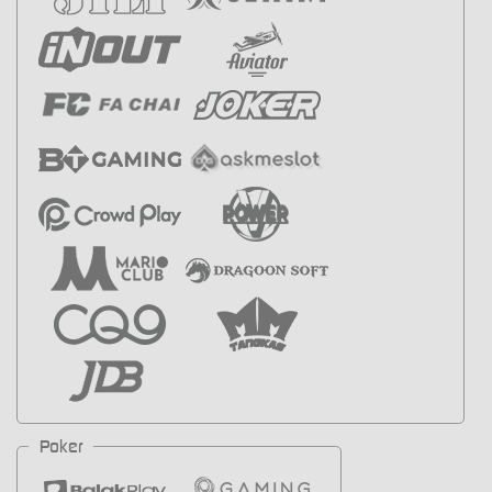
Poker