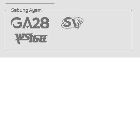
Sabung Ayam