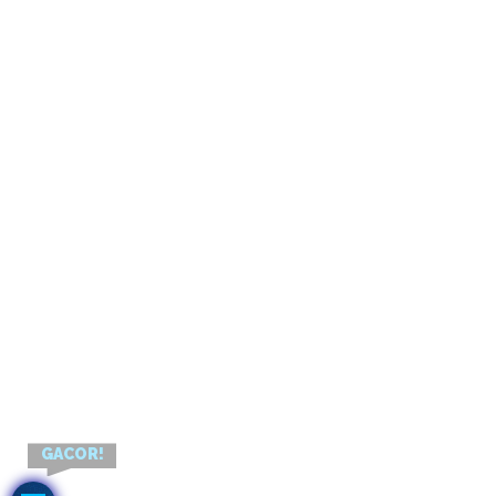
GACOR!