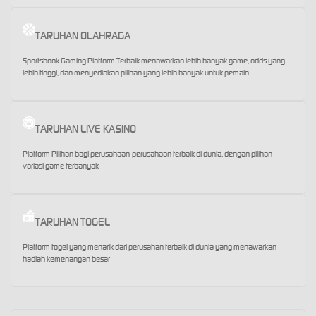
TARUHAN OLAHRAGA
Sportsbook Gaming Platform Terbaik menawarkan lebih banyak game, odds yang
lebih tinggi, dan menyediakan pilihan yang lebih banyak untuk pemain.
TARUHAN LIVE KASINO
Platform Pilihan bagi perusahaan-perusahaan terbaik di dunia, dengan pilihan
variasi game terbanyak
TARUHAN TOGEL
Platform togel yang menarik dari perusahan terbaik di dunia yang menawarkan
hadiah kemenangan besar