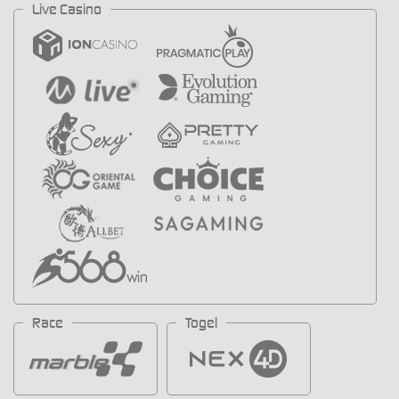
Live Casino
Race
Togel