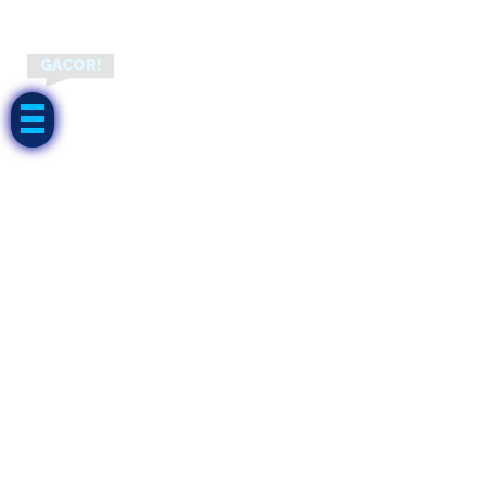
GACOR!