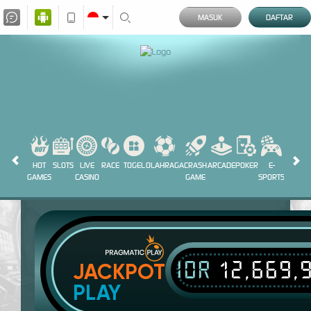
MASUK
DAFTAR
HOT
SLOTS
LIVE
RACE
TOGEL
OLAHRAGA
CRASH
ARCADE
POKER
E-
SABUN
GAMES
CASINO
GAME
SPORTS
AYAM
IDR
12,669,
JACKPOT
PLAY