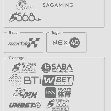
Race
Togel
Olahraga