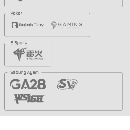
Poker
E-Sports
Sabung Ayam