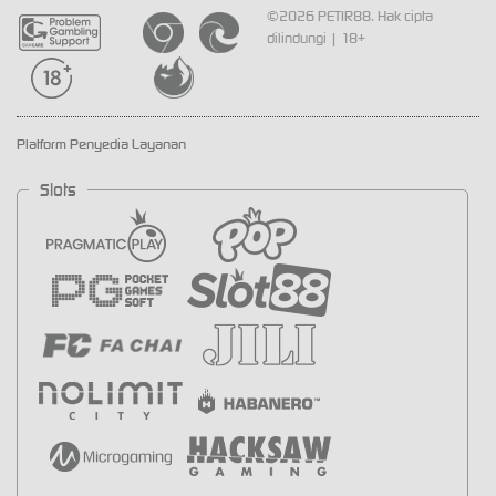
©2026 PETIR88. Hak cipta
dilindungi | 18+
Platform Penyedia Layanan
Slots