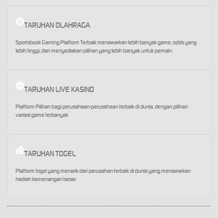
TARUHAN OLAHRAGA
Sportsbook Gaming Platform Terbaik menawarkan lebih banyak game, odds yang
lebih tinggi, dan menyediakan pilihan yang lebih banyak untuk pemain.
TARUHAN LIVE KASINO
Platform Pilihan bagi perusahaan-perusahaan terbaik di dunia, dengan pilihan
variasi game terbanyak
TARUHAN TOGEL
Platform togel yang menarik dari perusahan terbaik di dunia yang menawarkan
hadiah kemenangan besar