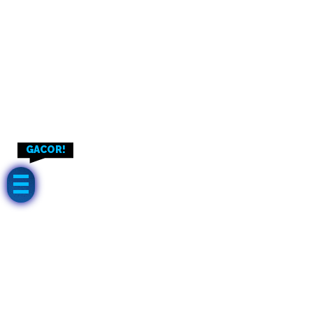
GACOR!