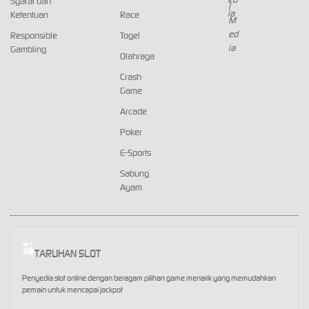
Syarat dan
Ketentuan
Race
Responsible
Togel
Gambling
Olahraga
Crash
Game
Arcade
Poker
E-Sports
Sabung
Ayam
TARUHAN SLOT
Penyedia slot online dengan beragam pilihan game menarik yang memudahkan
pemain untuk mencapai jackpot