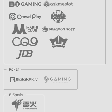
Poker
E-Sports