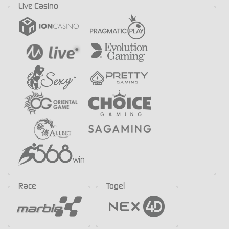
Live Casino
Race
Togel