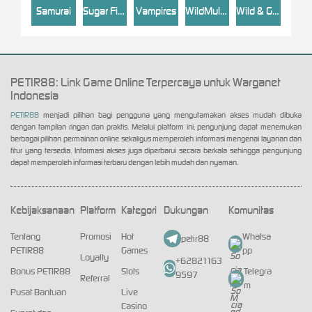
Samurai
Sugar Fiesta
Vampires
WildMultiStar
Wild & Gods
PETIR88: Link Game Online Terpercaya untuk Warganet
Indonesia
PETIR88
menjadi pilihan bagi pengguna yang mengutamakan akses mudah dibuka
dengan tampilan ringan dan praktis. Melalui platform ini, pengunjung dapat menemukan
berbagai pilihan permainan online sekaligus memperoleh informasi mengenai layanan dan
fitur yang tersedia. Informasi akses juga diperbarui secara berkala sehingga pengunjung
dapat memperoleh informasi terbaru dengan lebih mudah dan nyaman.
Kebijaksanaan
Platform
Kategori
Dukungan
Komunitas
Tentang
Promosi
Hot
Whatsa
petir88
PETIR88
Games
pp
Loyalty
+62821163
Bonus PETIR88
Slots
Telegra
9597
Referral
m
Pusat Bantuan
Live
Casino