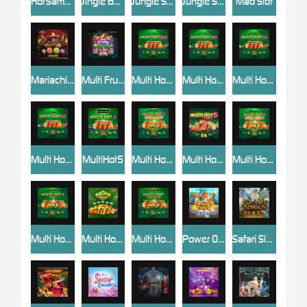
HotSamba
Jingle Bell Bonanza
Jungle Sisters
Jungle Sisters Deluxe
Mad Slot
Mariachi Coins
Multi Fruits Charging Wilds
Multi Hot 10
Multi Hot 100
Multi Hot 20
Multi Hot 40
MultiHot5
Multi Hot 5 Burn Wilds
Multi Hot 5 Deluxe
Multi Hot 5 Super Wilds
Multi Hot 5 Wild
Multi Hot Ways
Multi Hot Wild Ways
Power Of Tiger
Safari Simba